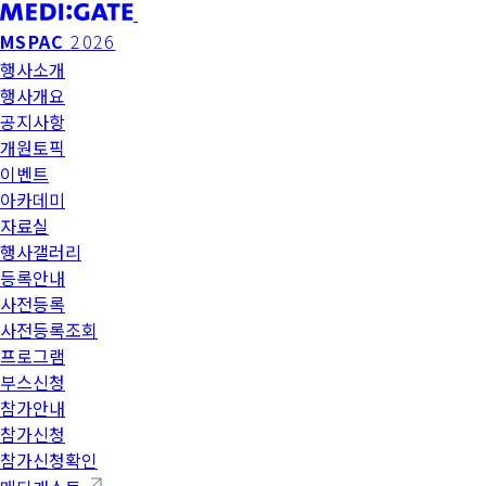
MSPAC
2026
행사소개
행사개요
공지사항
개원토픽
이벤트
아카데미
자료실
행사갤러리
등록안내
사전등록
사전등록조회
프로그램
부스신청
참가안내
참가신청
참가신청확인