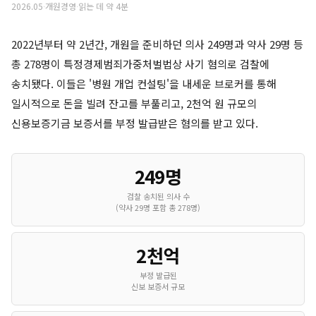
2026.05
·
개원경영
·
읽는 데 약 4분
2022년부터 약 2년간, 개원을 준비하던 의사 249명과 약사 29명 등
총 278명이 특정경제범죄가중처벌법상 사기 혐의로 검찰에
송치됐다. 이들은 '병원 개업 컨설팅'을 내세운 브로커를 통해
일시적으로 돈을 빌려 잔고를 부풀리고, 2천억 원 규모의
신용보증기금 보증서를 부정 발급받은 혐의를 받고 있다.
249명
검찰 송치된 의사 수
(약사 29명 포함 총 278명)
2천억
부정 발급된
신보 보증서 규모