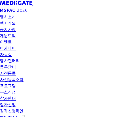
MSPAC
2026
행사소개
행사개요
공지사항
개원토픽
이벤트
아카데미
자료실
행사갤러리
등록안내
사전등록
사전등록조회
프로그램
부스신청
참가안내
참가신청
참가신청확인